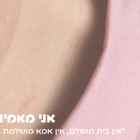
ח
״העיסוק המרכזי שלי הוא להנג