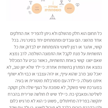
כל תחום הוא חלק מהשלם ולא ניתן להפריד את החלקים
אחד מהשני. הם עובדים ומתפתחים יחד בסינרגיה. בכל
קושי, אתגר או רצון לשינוי והתפתחות יש לבדוק את כל
התשתיות
על מנת לקבל את התמונה השלמה.
לרב נמצא
שאם ישנו קושי באחת התשתיות, כאשר נביט על המכלול
נמצא את הפתרון בתשתית אחרת: כי ילד שלא ישן טוב, לא
יאכל טוב מרב שהוא עייף, או יהיה עצבני או כבוי ולא ישתף
איתנו פעולה. כי ילדה עם מסורבלות מוטורית או בעיה
במערכת שיווי משקל, לא סומכת על הגוף שלה ולכן זקוקה
לשליטה ומאבקי כח. כי ילד שיש לו חולשה שרירית בהכרח
יתקשה בפרידה מחיתולים , פשוט כי הוא לא מרגיש כלום
ולכן הדרכת הורים בלבד לא תוביל לשינוי.
כי ילד עם שקד