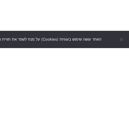
האתר עושה שימוש בעוגיות (Cookies) על מנת לשפר את חוויית הגלישה שלך, להתאים עבורך תוכן ושירותים, ולנתח את התעבורה באתר. המשך השימוש באתר מהווה הסכמה ל
נקו
הקמתי את הורות פרקטית מתוך צורך
נקודת המוצא שלי בכל נושא היא ״הילד השלם״. 
תחום הוא חלק מה
אם אתם מרגישים שא