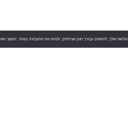
דת המוצא בהורות פרקטית היא שהכוח לשינוי נמצא ביידים שלנו, ההורי
 שזיהיתי אצל ההורים לידע מתומצת, מדויק, יעיל וישים שיובל אותם 
כלומר בכל אתגר עם הילד יש לבחון את התשתיות: בריאות, תזונה, התפת
שלם ולא ניתן להפריד את החלקים אחד מהשני, הם עובדים ומתפתחים
תם צריכים ייעוץ או ליווי אישי, ניתן לקבוע איתי שיחת וידאו לייעוץ 