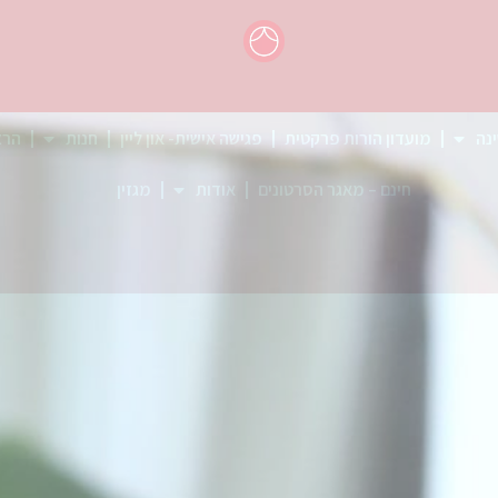
ינה
מועדון הורות פרקטית
פגישה אישית- און ליין
חנות
הרצ
חינם – מאגר הסרטונים
אודות
מגזין