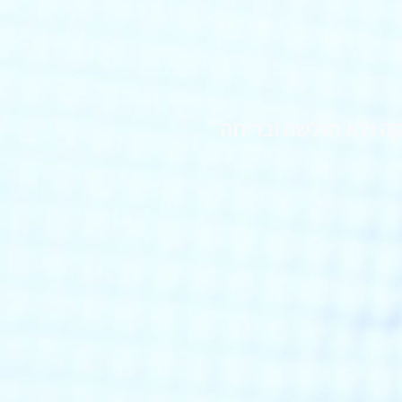
ה ולא חולשה ובריחה״