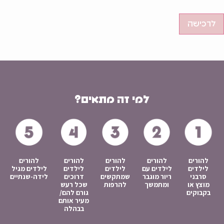
לרכישה
למי זה מתאים?
להורים
להורים
להורים
להורים
להורים
לילדים
לילדים עם
לילדים
לילדים
לילדים מגיל
סרבני
ריור מוגבר
שמתקשים
דרוכים
לידה-שנתיים
מוצץ או
ומתמשך
להרפות
שכל רעש
בקבוקים
גורם להם/
מעיר אותם
בבהלה