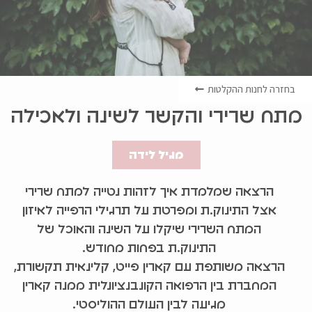
בחזרה לחנות ההקלטות
מתח שרירי והקשר לשינה ולאכילה
מגיל לידה
הרצאה שמלמדת איך לזהות נטייה למתח שרירי
אצל התינוק.ת ומפרטת על תרגילי הרפייה לאיזון
המתח השרירי שיקלו על השינה והאוכל של
התינוק.ת בפחות מחודש.
הרצאה משותפת עם קארין פייט, קלינאית תקשורת,
המחברת בין הרפואה הקונבנציונלית ממנה קארין
מגיעה לבין העולם ההוליסטי.