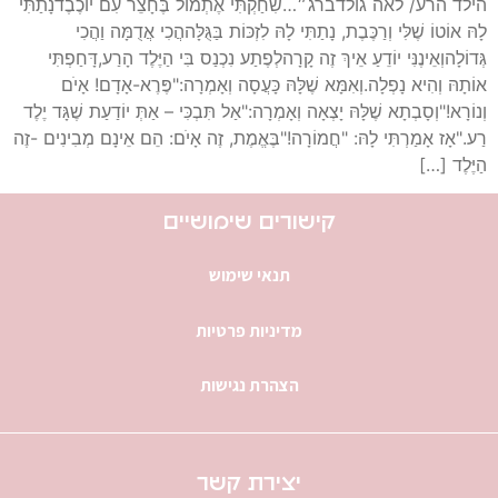
הילד הרע/ לאה גולדברג⁠⁠״…שִׂחַקְתִּי אֶתְמוֹל בֶּחָצֵר עִם יוֹכֶבֶד⁠נָתַתִּי
לָהּ אוֹטוֹ שֶׁלִּי וְרַכֶּבֶת, ⁠נָתַתִּי לָהּ לִזְכּוֹת בַּגֻּלָּה⁠הֲכִי אֲדֻמָּה וַהֲכִי
גְּדוֹלָה⁠וְאֵינֶנִּי יוֹדֵעַ אֵיךְ זֶה קָרָה⁠לְפֶתַע נִכְנַס בִּי הַיֶּלֶד הָרַע,⁠דָּחַפְתִּי
אוֹתָהּ וְהִיא נָפְלָה.⁠⁠וְאִמָּא שֶׁלָּהּ כָּעֲסָה וְאָמְרָה:⁠"פֶּרֶא-אָדָם! אָיֹם
וְנוֹרָא!"⁠וְסָבְתָא שֶׁלָּהּ יָצְאָה וְאָמְרָה:⁠"אַל תִּבְכִּי – אַתְּ יוֹדַעַת שֶׁגָּד יֶלֶד
רַע."⁠אָז אָמַרְתִּי לָהּ: "חֲמוֹרָה!"⁠בֶּאֱמֶת, זֶה אָיֹם: הֵם אֵינָם מְבִינִים -⁠זֶה
הַיֶּלֶד […]
קישורים שימושיים
תנאי שימוש
מדיניות פרטיות
הצהרת נגישות
יצירת קשר