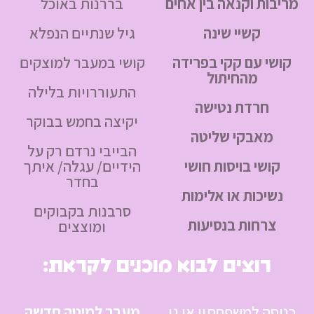
מריבות וקנאה בין אחים
בררנות באוכל
קשיי שינה
גיל שנתיים הנפלא
קושי עם קקי בפרידה
קושי במעבר למוצקים
מהחיתול
התעוררויות בלילה
חרדת נטישה
יקיצה בחמש בבוקר
מאבקי שליטה
הבייבי נרדם רק על
קושי בויסות חושי
הידיים/ עגלה/ איתך
בחדר
נשיכות או אלימות
סרבנות בקבוקים
צרחות בנסיעות
ומוצצים
רוצים לבוא מוכנים לקראת:
כניסה למשפחתון או גן
מעבר למיטה חדשה